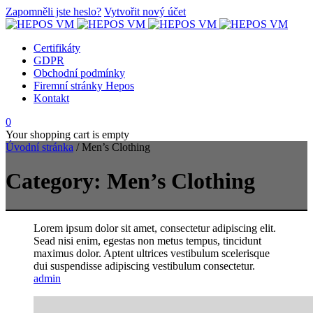
Zapomněli jste heslo?
Vytvořit nový účet
Certifikáty
GDPR
Obchodní podmínky
Firemní stránky Hepos
Kontakt
0
Your shopping cart is empty
Úvodní stránka
/
Men’s Clothing
Category: Men’s Clothing
Lorem ipsum dolor sit amet, consectetur adipiscing elit.
Sead nisi enim, egestas non metus tempus, tincidunt
maximus dolor. Aptent ultrices vestibulum scelerisque
dui suspendisse adipiscing vestibulum consectetur.
admin