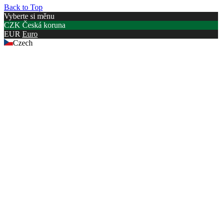
Back to Top
Vyberte si měnu
CZK
Česká koruna
EUR
Euro
Czech