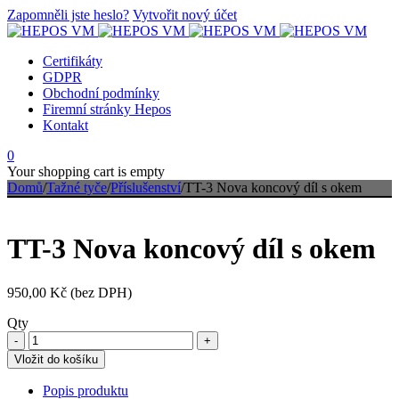
Zapomněli jste heslo?
Vytvořit nový účet
Certifikáty
GDPR
Obchodní podmínky
Firemní stránky Hepos
Kontakt
0
Your shopping cart is empty
Domů
/
Tažné tyče
/
Příslušenství
/
TT-3 Nova koncový díl s okem
TT-3 Nova koncový díl s okem
950,00
Kč (bez DPH)
Qty
Vložit do košíku
Popis produktu