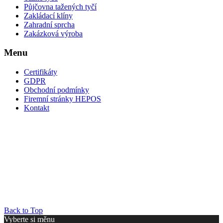
Půjčovna tažených tyčí
Zakládací klíny
Zahradní sprcha
Zakázková výroba
Menu
Certifikáty
GDPR
Obchodní podmínky
Firemní stránky HEPOS
Kontakt
Back to Top
Vyberte si měnu