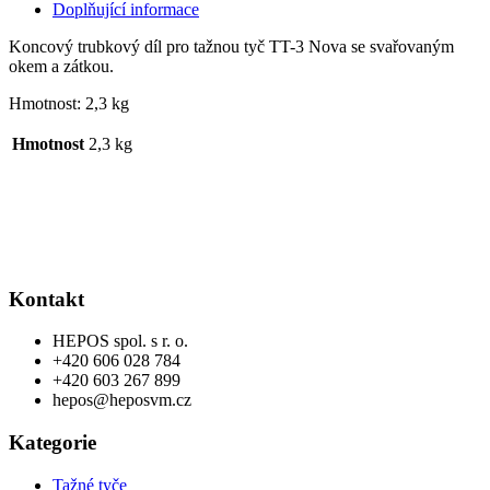
Doplňující informace
Koncový trubkový díl pro tažnou tyč TT-3 Nova se svařovaným
okem a zátkou.
Hmotnost: 2,3 kg
Hmotnost
2,3 kg
Kontakt
HEPOS spol. s r. o.
+420 606 028 784
+420 603 267 899
hepos@heposvm.cz
Kategorie
Tažné tyče