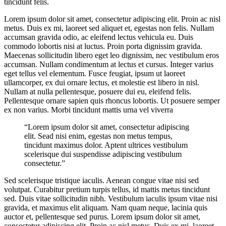
tincidunt felis.
Lorem ipsum dolor sit amet, consectetur adipiscing elit. Proin ac nisl
metus. Duis ex mi, laoreet sed aliquet et, egestas non felis. Nullam
accumsan gravida odio, ac eleifend lectus vehicula eu. Duis
commodo lobortis nisi at luctus. Proin porta dignissim gravida.
Maecenas sollicitudin libero eget leo dignissim, nec vestibulum eros
accumsan. Nullam condimentum at lectus et cursus. Integer varius
eget tellus vel elementum. Fusce feugiat, ipsum ut laoreet
ullamcorper, ex dui ornare lectus, et molestie est libero in nisl.
Nullam at nulla pellentesque, posuere dui eu, eleifend felis.
Pellentesque ornare sapien quis rhoncus lobortis. Ut posuere semper
ex non varius. Morbi tincidunt mattis urna vel viverra
“Lorem ipsum dolor sit amet, consectetur adipiscing
elit. Sead nisi enim, egestas non metus tempus,
tincidunt maximus dolor. Aptent ultrices vestibulum
scelerisque dui suspendisse adipiscing vestibulum
consectetur.”
Sed scelerisque tristique iaculis. Aenean congue vitae nisi sed
volutpat. Curabitur pretium turpis tellus, id mattis metus tincidunt
sed. Duis vitae sollicitudin nibh. Vestibulum iaculis ipsum vitae nisi
gravida, et maximus elit aliquam. Nam quam neque, lacinia quis
auctor et, pellentesque sed purus. Lorem ipsum dolor sit amet,
consectetur adipiscing elit. Proin ac nisl metus. Duis ex mi, laoreet