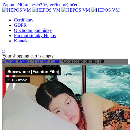
Zapomněli jste heslo?
Vytvořit nový účet
Certifikáty
GDPR
Obchodní podmínky
Firemní stránky Hepos
Kontakt
0
Your shopping cart is empty
Úvodní stránka
/
Fashion's Star
/
Consect adipiscing elit