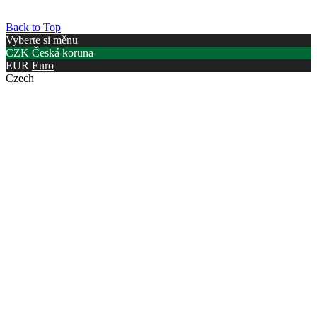
Back to Top
Vyberte si měnu
CZK
Česká koruna
EUR
Euro
Czech