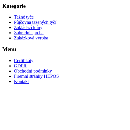
Kategorie
Tažné tyče
Půjčovna tažených tyčí
Zakládací klíny
Zahradní sprcha
Zakázková výroba
Menu
Certifikáty
GDPR
Obchodní podmínky
Firemní stránky HEPOS
Kontakt