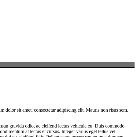
m dolor sit amet, consectetur adipiscing elit. Mauris non risus sem.
ccumsan gravida odio, ac eleifend lectus vehicula eu. Duis commodo
ondimentum at lectus et cursus. Integer varius eget tellus vel
re dui eu, eleifend felis. Pellentesque ornare sapien quis rhoncus