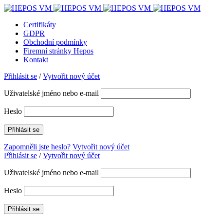
Certifikáty
GDPR
Obchodní podmínky
Firemní stránky Hepos
Kontakt
Přihlásit se
/
Vytvořit nový účet
Uživatelské jméno nebo e-mail
Heslo
Zapomněli jste heslo?
Vytvořit nový účet
Přihlásit se
/
Vytvořit nový účet
Uživatelské jméno nebo e-mail
Heslo