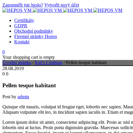
Zapomněli jste heslo?
Vytvořit nový účet
Certifikáty
GDPR
Obchodní podmínky
Firemní stránky Hepos
Kontakt
0
Your shopping cart is empty
Úvodní stránka
/
Kid’s Clothing
/
Pellen tesque habitant
28.08.2019
0
0
Pellen tesque habitant
Post by
admin
Quisque elit mauris, volutpat id feugiat eget, lobortis nec sapien. Ma
Aliquam vulputate elit leo, in tincidunt sapien iaculis in. Etiam et magn
Lorem ipsum dolor sit amet, consectetur adipiscing elit. Proin ac nisl
lobortis nisi at luctus. Proin porta dignissim gravida. Maecenas sollic
elementum. Fusce feugiat, ipsum ut laoreet ullamcorper, ex dui ornare l