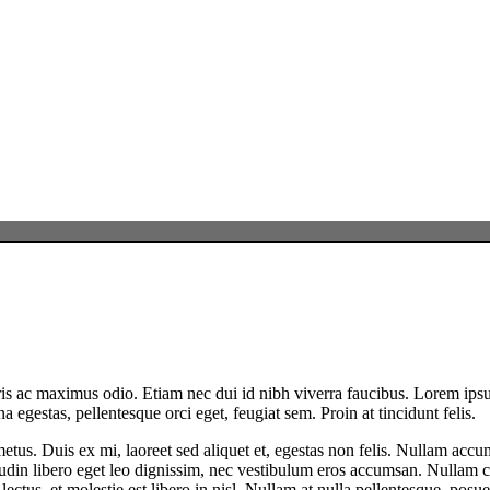
uris ac maximus odio. Etiam nec dui id nibh viverra faucibus. Lorem ipsu
a egestas, pellentesque orci eget, feugiat sem. Proin at tincidunt felis.
 metus. Duis ex mi, laoreet sed aliquet et, egestas non felis. Nullam a
itudin libero eget leo dignissim, nec vestibulum eros accumsan. Nullam c
ectus, et molestie est libero in nisl. Nullam at nulla pellentesque, posue