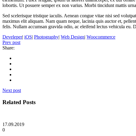
lobortis. Ut posuere semper ex non varius. Morbi tincidunt mattis urna
Sed scelerisque tristique iaculis. Aenean congue vitae nisi sed volutpat.
maximus elit aliquam. Nam quam neque, lacinia quis auctor et, pellente
felis. Nullam accumsan gravida odio, ac eleifend lectus vehicula eu. D
Develeper
|
iOS
|
Photography
|
Web Design
|
Woocommerce
Prev post
Share:
Next post
Related Posts
17.09.2019
0